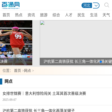
河北
首页
热点
资讯
旅游
综合
人才
民生
生活
天气
女排世锦赛｜意大利惊险闯关 土耳其首次晋级决赛
位置：
首页
>
网点
>
网点
女排世锦赛｜意大利惊险闯关 土耳其首次晋级决赛
2025-09-07
沪杭第二高铁获批 长三角一体化再落关键子