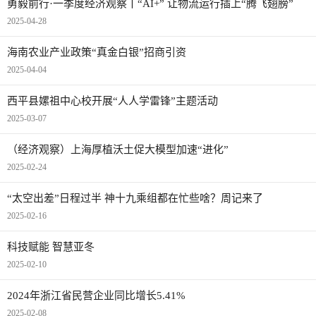
勇毅前行·一季度经济观察丨“AI+” 让物流运行插上“腾飞翅膀”
2025-04-28
海南农业产业政策“真金白银”招商引资
2025-04-04
西平县嫘祖中心校开展“人人学雷锋”主题活动
2025-03-07
（经济观察）上海厚植沃土促大模型加速“进化”
2025-02-24
“太空出差”日程过半 神十九乘组都在忙些啥？周记来了
2025-02-16
科技赋能 智慧亚冬
2025-02-10
2024年浙江省民营企业同比增长5.41%
2025-02-08