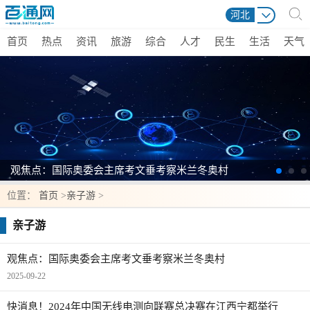
河北
首页
热点
资讯
旅游
综合
人才
民生
生活
天气
观焦点：国际奥委会主席考文垂考察米兰冬奥村
位置：
首页
>
亲子游
>
亲子游
观焦点：国际奥委会主席考文垂考察米兰冬奥村
2025-09-22
快消息！2024年中国无线电测向联赛总决赛在江西宁都举行