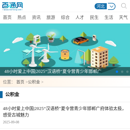
河北
首页
热点
资讯
旅游
综合
人才
民生
生活
天气
48小时爱上中国|2025“汉语桥”夏令营青少年邯郸广
府体验太极，感受古城魅力
位置：
首页
>
公积金
>
公积金
48小时爱上中国|2025“汉语桥”夏令营青少年邯郸广府体验太极，
感受古城魅力
2025-09-08